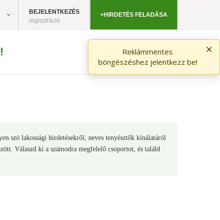
BEJELENTKEZÉS
+HIRDETÉS FELADÁSA
regisztráció
×
!
Reklámmentes
böngészéshez jelentkezz be!
en szó lakossági hirdetésekről, neves tenyésztők kínálatáról
ött. Válaszd ki a számodra megfelelő csoportot, és találd