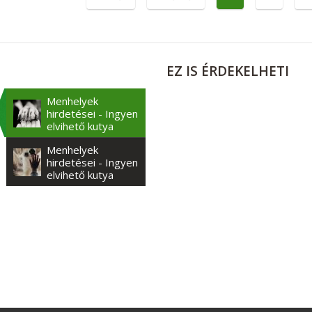
EZ
IS ÉRDEKELHETI
Menhelyek
hirdetései - Ingyen
elvihető kutya
Menhelyek
hirdetései - Ingyen
elvihető kutya