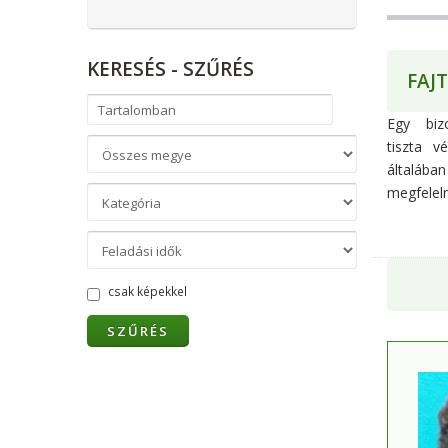
KERESÉS
- SZŰRÉS
FAJ
Egy biz
tiszta v
általáb
megfeleln
csak képekkel
SZŰRÉS