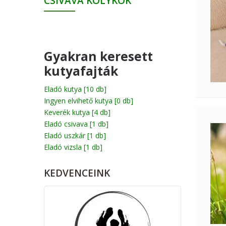
CSIVAVA KÖLYKÖK
Gyakran keresett
kutyafajták
Eladó kutya
[10 db]
Ingyen elvihető kutya
[0 db]
Keverék kutya
[4 db]
Eladó csivava
[1 db]
Eladó uszkár
[1 db]
Eladó vizsla
[1 db]
KEDVENCEINK