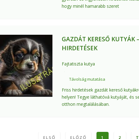
hogy minél hamarabb szeret
GAZDÁT KERESŐ KUTYÁK –
HIRDETÉSEK
Fajtatiszta kutya
Távolság mutatása
Friss hirdetések gazdát kereső kutyákr
helyen! Tegye láthatóvá kutyáját, és se
otthon megtalálásában.
ELSŐ
ELŐZŐ
1
2