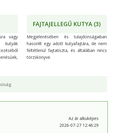
FAJTAJELLEGŰ KUTYA
(3)
ásra vagy
Megjelenésében és tulajdonságaiban
 kutyák
hasonlít egy adott kutyafajtára, de nem
ezéséből
feltétlenül fajtatiszta, és általában nincs
lenésűek,
törzskönyve.
olság
Az ár alkuképes
2026-07-27 12:46:29