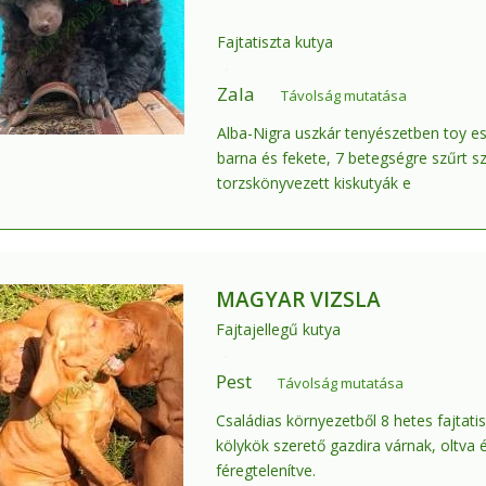
Fajtatiszta kutya
Zala
Távolság mutatása
Alba-Nigra uszkár tenyészetben toy es
barna és fekete, 7 betegségre szűrt sz
torzskönyvezett kiskutyák e
MAGYAR VIZSLA
Fajtajellegű kutya
Pest
Távolság mutatása
Családias környezetből 8 hetes fajtatis
kölykök szerető gazdira várnak, oltva 
féregtelenítve.