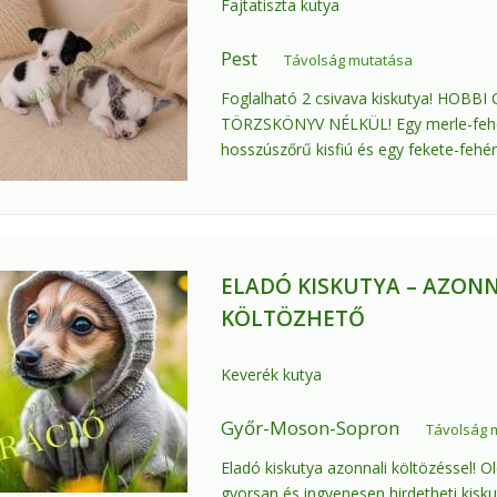
Fajtatiszta kutya
Pest
Távolság mutatása
Foglalható 2 csivava kiskutya! HOBBI
TÖRZSKÖNYV NÉLKÜL! Egy merle-feh
hosszúszőrű kisfiú és egy fekete-fehér
ELADÓ KISKUTYA – AZON
KÖLTÖZHETŐ
Keverék kutya
Győr-Moson-Sopron
Távolság 
Eladó kiskutya azonnali költözéssel! O
gyorsan és ingyenesen hirdetheti kisku