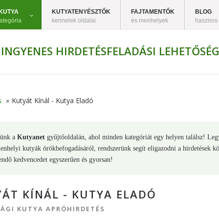
KUTYA
KUTYATENYÉSZTŐK
FAJTAMENTŐK
BLOG
ategória
kennelek oldalai
és menhelyek
hasznos
INGYENES HIRDETÉSFELADÁSI LEHETŐSÉG
s
»
Kutyát Kínál - Kutya Eladó
lünk a
Kutyanet
gyűjtőoldalán, ahol minden kategóriát egy helyen találsz! Legy
nhelyi kutyák örökbefogadásáról, rendszerünk segít eligazodni a hirdetések köz
endő kedvencedet egyszerűen és gyorsan!
ÁT KÍNÁL - KUTYA ELADÓ
ÁGI KUTYA APRÓHIRDETÉS