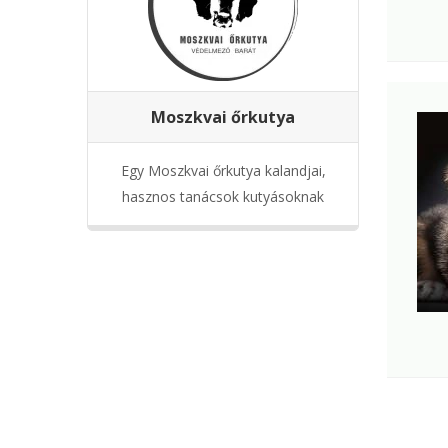
Moszkvai őrkutya
Egy Moszkvai őrkutya kalandjai,
hasznos tanácsok kutyásoknak