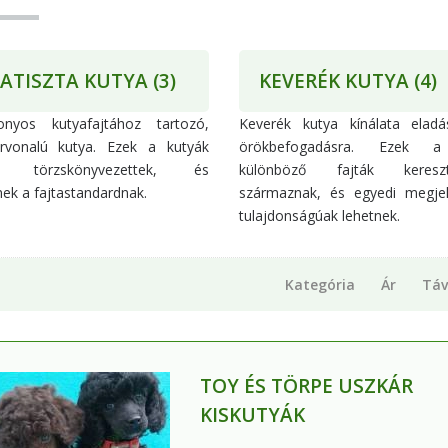
TATISZTA KUTYA
(3)
KEVERÉK KUTYA
(4)
onyos kutyafajtához tartozó,
Keverék kutya kínálata elad
érvonalú kutya. Ezek a kutyák
örökbefogadásra. Ezek a
an törzskönyvezettek, és
különböző fajták kereszt
ek a fajtastandardnak.
származnak, és egyedi megje
tulajdonságúak lehetnek.
Kategória
Ár
Táv
TOY ÉS TÖRPE USZKÁR
KISKUTYÁK