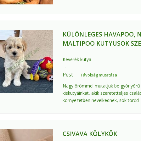
KÜLÖNLEGES HAVAPOO, 
MALTIPOO KUTYUSOK SZ
Keverék kutya
Pest
Távolság mutatása
Nagy örömmel mutatjuk be gyönyörű
kiskutyáinkat, akik szeretetteljes csalá
környezetben nevelkednek, sok törőd
CSIVAVA KÖLYKÖK