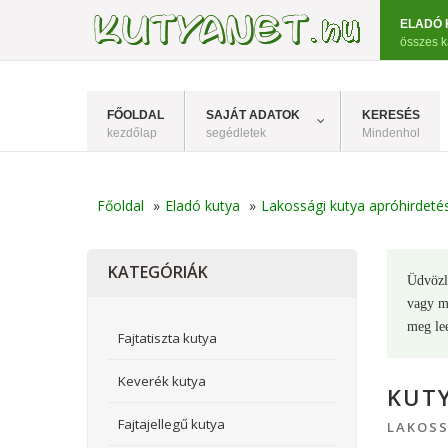
ELADÓ 
összes k
FŐOLDAL
SAJÁT ADATOK
KERESÉS
kezdőlap
segédletek
Mindenhol
Főoldal
»
Eladó kutya
»
Lakossági kutya apróhirdeté
KATEGÓRIÁK
Üdvöz
vagy me
meg le
Fajtatiszta kutya
Keverék kutya
KUTY
Fajtajellegű kutya
LAKOSS