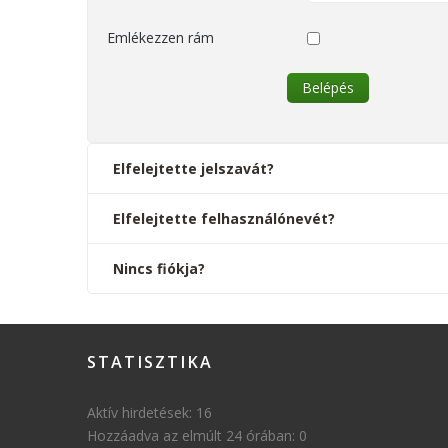
Emlékezzen rám
Belépés
Elfelejtette jelszavát?
Elfelejtette felhasználónevét?
Nincs fiókja?
STATISZTIKA
Aktív hirdetések:
16
Hozzáadva az elmúlt 24 órában:
0