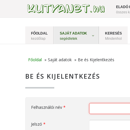
ELADÓ 
összes k
FŐOLDAL
SAJÁT ADATOK
KERESÉS
kezdőlap
segédletek
Mindenhol
Főoldal
»
Saját adatok
»
Be és Kijelentkezés
BE ÉS KIJELENTKEZÉS
Felhasználói név
*
Jelszó
*