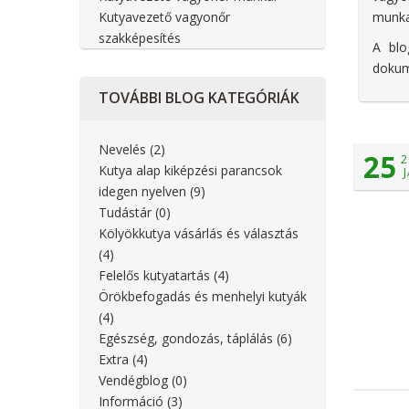
Kutyavezető vagyonőr
munka
szakképesítés
A blo
dokum
TOVÁBBI
BLOG KATEGÓRIÁK
Nevelés
(2)
25
2
Kutya alap kiképzési parancsok
idegen nyelven
(9)
Tudástár
(0)
Kölyökkutya vásárlás és választás
(4)
Felelős kutyatartás
(4)
Örökbefogadás és menhelyi kutyák
(4)
Egészség, gondozás, táplálás
(6)
Extra
(4)
Vendégblog
(0)
Információ
(3)