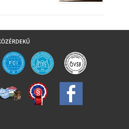
KÖZÉRDEKŰ
FCI
MEOESZ
ÖVSB
DOGSHOW
HCH
FACEBOOK