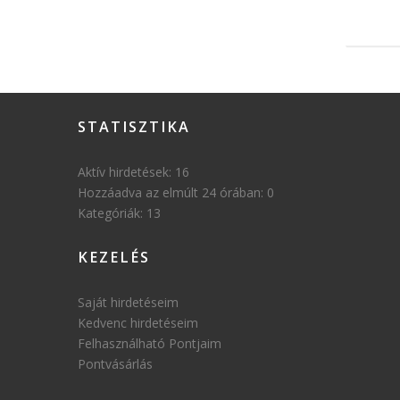
STATISZTIKA
Aktív hirdetések:
16
Hozzáadva az elmúlt 24 órában:
0
Kategóriák:
13
KEZELÉS
Saját hirdetéseim
Kedvenc hirdetéseim
Felhasználható Pontjaim
Pontvásárlás