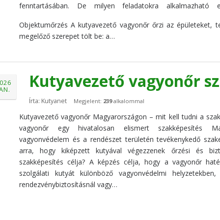
fenntartásában. De milyen feladatokra alkalmazható 
Objektumőrzés A kutyavezető vagyonőr őrzi az épületeket, tel
megelőző szerepet tölt be: a…
Kutyavezető vagyonőr sz
026
JAN.
Írta: Kutyanet
Megjelent:
239
alkalommal
Kutyavezető vagyonőr Magyarországon – mit kell tudni a szak
vagyonőr egy hivatalosan elismert szakképesítés M
vagyonvédelem és a rendészet területén tevékenykedő szak
arra, hogy kiképzett kutyával végezzenek őrzési és biz
szakképesítés célja? A képzés célja, hogy a vagyonőr hat
szolgálati kutyát különböző vagyonvédelmi helyzetekben, 
rendezvénybiztosításnál vagy…