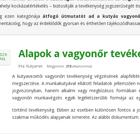
helyi kockázatértékelés – biztosítják a tevékenység jogszerűségét é
g ezen kategóriája
átfogó útmutatót ad a kutyás vagyonő
entációig, hogy az érdeklődők gyorsan és érthetően tájékozódhass
Alapok a vagyonőr tevé
026
JAN.
Írta: Kutyanet
Megjelent:
218
alkalommal
A kutyavezetői vagyonőri tevékenység végzésének alapfeltét
megszerzése. A munkakutyával ellátott feladatok jellemzően 
jogviszonyban, hanem alkalmi vagy megbízásos formában ér
vagyonőri munkavégzés egyik legéletszerűbb formája az eg
történő tevékenység. Ebben az esetben különösen fontos a jog
szakmai működés alapjainak ismerete. Az alábbi dokumentum