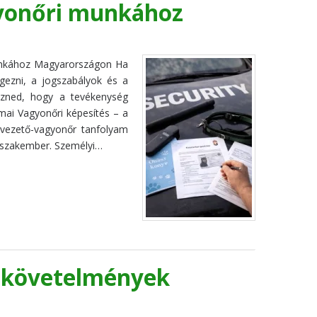
gyonőri munkához
unkához Magyarországon Ha
gezni, a jogszabályok és a
rezned, hogy a tevékenység
mai Vagyonőri képesítés – a
avezető-vagyonőr tanfolyam
a szakember. Személyi…
i követelmények