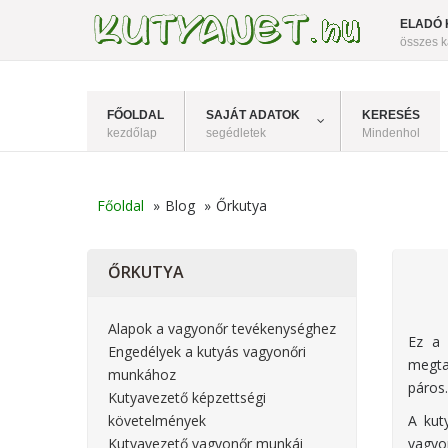
ELADÓ 
összes k
FŐOLDAL
SAJÁT ADATOK
KERESÉS
kezdőlap
segédletek
Mindenhol
Főoldal
»
Blog
»
Őrkutya
ŐRKUTYA
Alapok a vagyonőr tevékenységhez
Ez a 
Engedélyek a kutyás vagyonőri
megtal
munkához
páros.
Kutyavezető képzettségi
követelmények
A kut
Kutyavezető vagyonőr munkái
vagyo