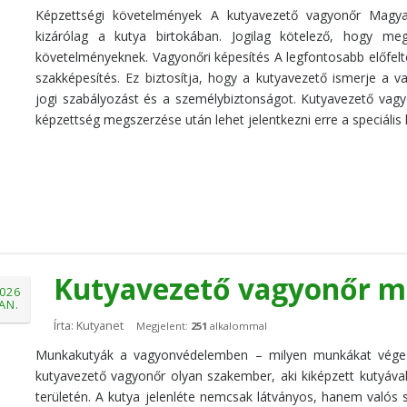
Képzettségi követelmények A kutyavezető vagyonőr Magy
kizárólag a kutya birtokában. Jogilag kötelező, hogy meg
követelményeknek. Vagyonőri képesítés A legfontosabb előfelt
szakképesítés. Ez biztosítja, hogy a kutyavezető ismerje a v
jogi szabályozást és a személybiztonságot. Kutyavezető vag
képzettség megszerzése után lehet jelentkezni erre a speciális
Kutyavezető vagyonőr m
026
JAN.
Írta: Kutyanet
Megjelent:
251
alkalommal
Munkakutyák a vagyonvédelemben – milyen munkákat végez
kutyavezető vagyonőr olyan szakember, aki kiképzett kutyáv
területén. A kutya jelenléte nemcsak látványos, hanem valós s