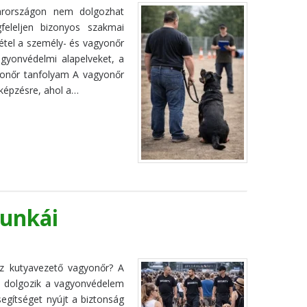
arországon nem dolgozhat
feleljen bizonyos szakmai
étel a személy- és vagyonőr
agyonvédelmi alapelveket, a
yonőr tanfolyam A vagyonőr
 képzésre, ahol a…
unkái
 kutyavezető vagyonőr? A
al dolgozik a vagyonvédelem
egítséget nyújt a biztonság