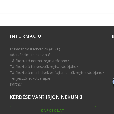
INFORMÁCIÓ
Felhasználási feltételek (ÁSZF)
Adatvédelmi tájékoztató
Tájékoztató normál regisztrációhoz
Tájékoztató tenyésztők regisztrációjához
Tájékoztató menhelyek és fajtamentők regisztrációjához
Tenyésztőink kutyafajtái
Partner
KÉRDÉSE
VAN? ÍRJON NEKÜNK!
KAPCSOLAT