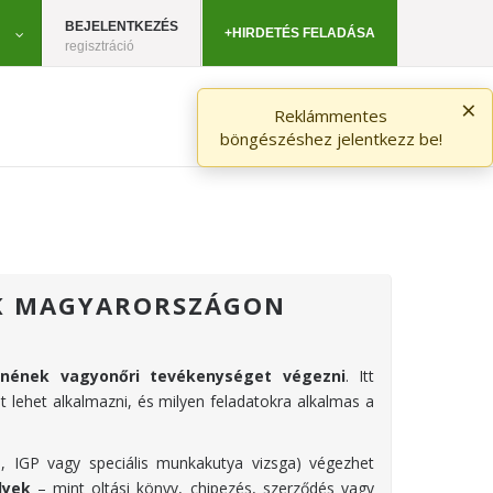
BEJELENTKEZÉS
+HIRDETÉS FELADÁSA
regisztráció
×
Reklámmentes
böngészéshez jelentkezz be!
K MAGYARORSZÁGON
tnének vagyonőri tevékenységet végezni
. Itt
át lehet alkalmazni, és milyen feladatokra alkalmas a
H, IGP vagy speciális munkakutya vizsga) végezhet
lyek
– mint oltási könyv, chipezés, szerződés vagy