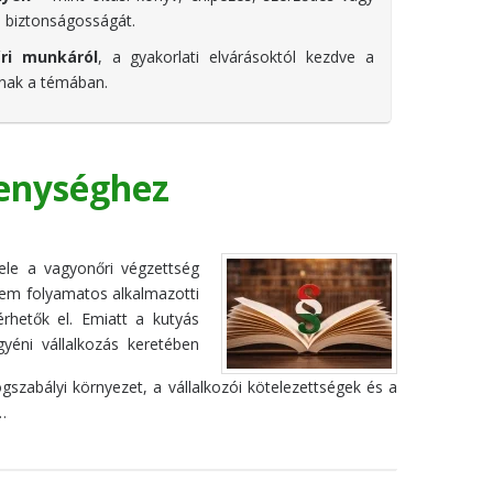
s biztonságosságát.
ri munkáról
, a gyakorlati elvárásoktól kezdve a
anak a témában.
kenységhez
ele a vagyonőri végzettség
nem folyamatos alkalmazotti
hetők el. Emiatt a kutyás
yéni vállalkozás keretében
szabályi környezet, a vállalkozói kötelezettségek és a
…