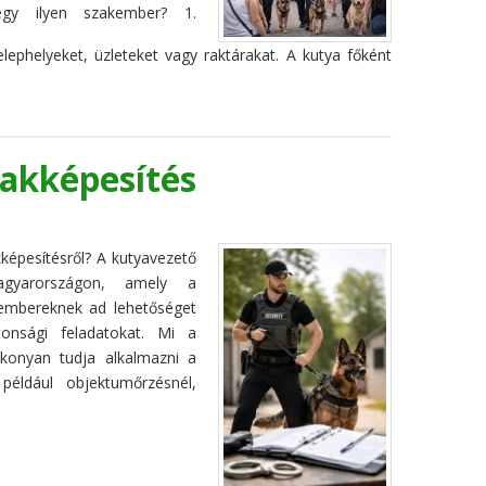
egy ilyen szakember? 1.
ephelyeket, üzleteket vagy raktárakat. A kutya főként
akképesítés
képesítésről? A kutyavezető
agyarországon, amely a
embereknek ad lehetőséget
tonsági feladatokat. Mi a
ékonyan tudja alkalmazni a
például objektumőrzésnél,