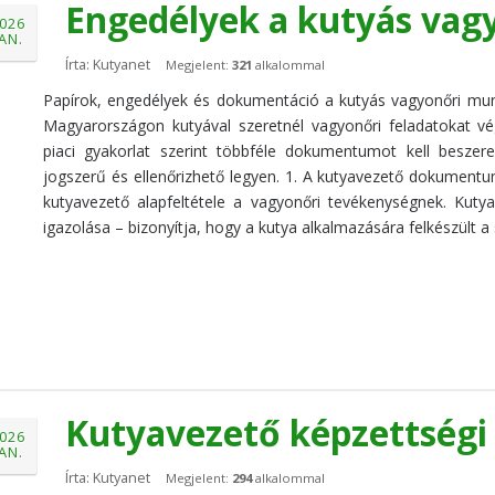
Engedélyek a kutyás va
026
JAN.
Írta: Kutyanet
Megjelent:
321
alkalommal
Papírok, engedélyek és dokumentáció a kutyás vagyonőri m
Magyarországon kutyával szeretnél vagyonőri feladatokat vé
piaci gyakorlat szerint többféle dokumentumot kell besze
jogszerű és ellenőrizhető legyen. 1. A kutyavezető dokumentu
kutyavezető alapfeltétele a vagyonőri tevékenységnek. Kuty
igazolása – bizonyítja, hogy a kutya alkalmazására felkészült 
Kutyavezető képzettség
026
JAN.
Írta: Kutyanet
Megjelent:
294
alkalommal