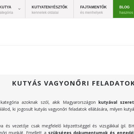
KUTYA
KUTYATENYÉSZTŐK
FAJTAMENTŐK
BLOG
ategória
kennelek oldalai
és menhelyek
hasznos
KUTYÁS VAGYONŐRI FELADATO
kategória azoknak szól, akik Magyarországon
kutyával szere
álod, ki jogosult kutyás vagyonőri feladatok ellátására, milyen kuty
ya és vezetője csak megfelelő képzettséggel és vizsgákkal (pl. B
nőri munkát. Emellett a
szükséges dokumentumok és engedé