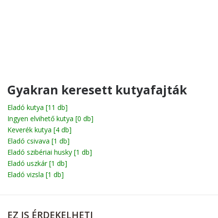
Gyakran keresett kutyafajták
Eladó kutya
[11 db]
Ingyen elvihető kutya
[0 db]
Keverék kutya
[4 db]
Eladó csivava
[1 db]
Eladó szibériai husky
[1 db]
Eladó uszkár
[1 db]
Eladó vizsla
[1 db]
EZ
IS ÉRDEKELHETI