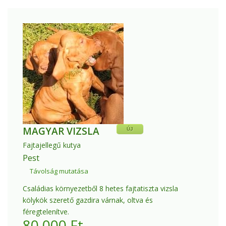
MAGYAR VIZSLA
ÚJ
Fajtajellegű kutya
Pest
Távolság mutatása
Családias környezetből 8 hetes fajtatiszta vizsla
kölykök szerető gazdira várnak, oltva és
féregtelenítve.
80.000
Ft