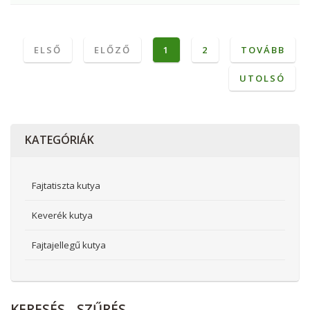
ELSŐ
ELŐZŐ
1
2
TOVÁBB
UTOLSÓ
KATEGÓRIÁK
Fajtatiszta kutya
Keverék kutya
Fajtajellegű kutya
KERESÉS
- SZŰRÉS