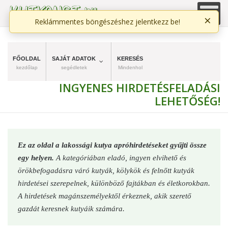
×
Reklámmentes böngészéshez jelentkezz be!
FŐOLDAL
SAJÁT ADATOK
KERESÉS
kezdőlap
segédletek
Mindenhol
INGYENES HIRDETÉSFELADÁSI
LEHETŐSÉG!
Ez az oldal a lakossági kutya apróhirdetéseket gyűjti össze
egy helyen.
A kategóriában eladó, ingyen elvihető és
örökbefogadásra váró kutyák, kölykök és felnőtt kutyák
hirdetései szerepelnek, különböző fajtákban és életkorokban.
A hirdetések magánszemélyektől érkeznek, akik szerető
gazdát keresnek kutyáik számára.