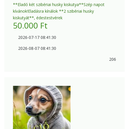
**Eladó két szibériai husky kiskutya**Szép napot
kívánok!Eladásra kínálok **2 szibériai husky
kiskutyát**, édestestvérek
50.000
Ft
2026-07-17 08:41:30
2026-08-07 08:41:30
206