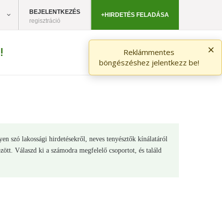
BEJELENTKEZÉS
+HIRDETÉS FELADÁSA
regisztráció
×
!
Reklámmentes
böngészéshez jelentkezz be!
en szó lakossági hirdetésekről, neves tenyésztők kínálatáról
ött. Válaszd ki a számodra megfelelő csoportot, és találd