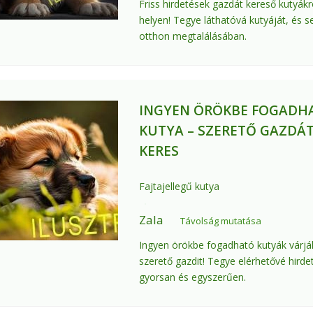
Friss hirdetések gazdát kereső kutyákr
helyen! Tegye láthatóvá kutyáját, és se
otthon megtalálásában.
INGYEN ÖRÖKBE FOGADH
KUTYA – SZERETŐ GAZDÁ
KERES
Fajtajellegű kutya
Zala
Távolság mutatása
Ingyen örökbe fogadható kutyák várjá
szerető gazdit! Tegye elérhetővé hirde
gyorsan és egyszerűen.