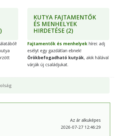
KUTYA FAJTAMENTŐK
ÉS MENHELYEK
)
HIRDETÉSE
(2)
álatából!
Fajtamentők és menhelyek
hírei: adj
kutya
esélyt egy gazdátlan ebnek!
rzött
Örökbefogadható kutyák
, akik hálával
várják új családjukat.
olság
Az ár alkuképes
2026-07-27 12:46:29