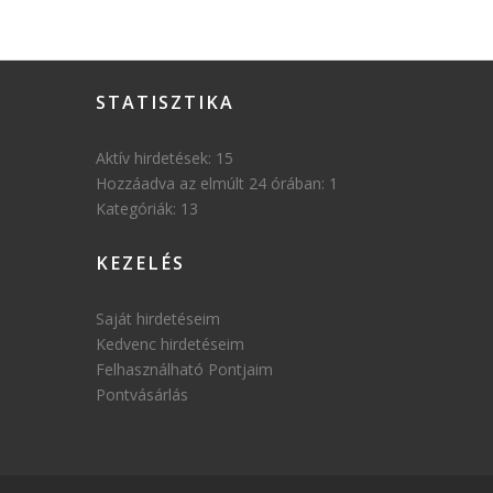
STATISZTIKA
Aktív hirdetések:
15
Hozzáadva az elmúlt 24 órában:
1
Kategóriák:
13
KEZELÉS
Saját hirdetéseim
Kedvenc hirdetéseim
Felhasználható Pontjaim
Pontvásárlás