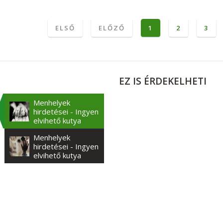
ELSŐ
ELŐZŐ
1
2
3
EZ
IS ÉRDEKELHETI
Menhelyek
hirdetései - Ingyen
elvihető kutya
Menhelyek
hirdetései - Ingyen
elvihető kutya