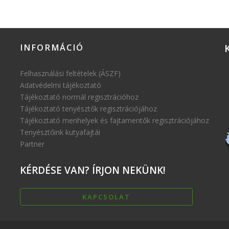
INFORMÁCIÓ
Felhasználási feltételek (ÁSZF)
Adatvédelmi tájékoztató
Tájékoztató normál regisztrációhoz
Tájékoztató tenyésztők regisztrációjához
Tájékoztató menhelyek és fajtamentők regisztrációjához
Tenyésztőink kutyafajtái
Partner
KÉRDÉSE
VAN? ÍRJON NEKÜNK!
KAPCSOLAT