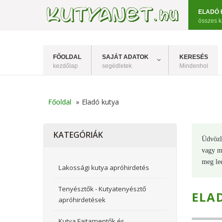
ELADÓ 
összes k
FŐOLDAL
SAJÁT ADATOK
KERESÉS
kezdőlap
segédletek
Mindenhol
Főoldal
»
Eladó kutya
KATEGÓRIÁK
Üdvöz
vagy me
meg le
Lakossági kutya apróhirdetés
Tenyésztők - Kutyatenyésztő
ELA
apróhirdetések
Kutya Fajtamentők és