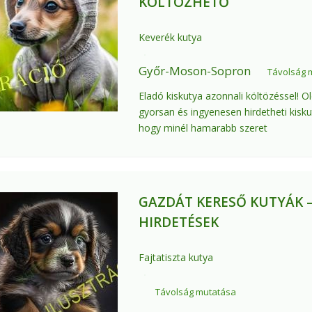
KÖLTÖZHETŐ
Keverék kutya
Győr-Moson-Sopron
Távolság 
Eladó kiskutya azonnali költözéssel! O
gyorsan és ingyenesen hirdetheti kisku
hogy minél hamarabb szeret
GAZDÁT KERESŐ KUTYÁK –
HIRDETÉSEK
Fajtatiszta kutya
Távolság mutatása