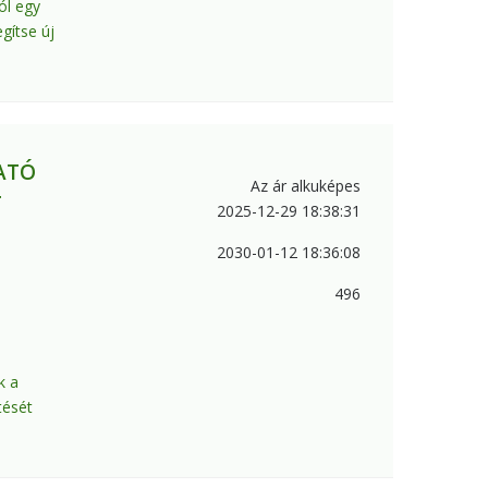
ól egy
gítse új
ATÓ
Az ár alkuképes
T
2025-12-29 18:38:31
2030-01-12 18:36:08
496
k a
tését