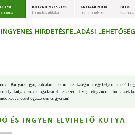
KUTYA
KUTYATENYÉSZTŐK
FAJTAMENTŐK
BLOG
ategória
kennelek oldalai
és menhelyek
hasznos
INGYENES HIRDETÉSFELADÁSI LEHETŐSÉG
lünk a
Kutyanet
gyűjtőoldalán, ahol minden kategóriát egy helyen találsz! Legy
nhelyi kutyák örökbefogadásáról, rendszerünk segít eligazodni a hirdetések köz
endő kedvencedet egyszerűen és gyorsan!
DÓ ÉS INGYEN ELVIHETŐ KUTYA