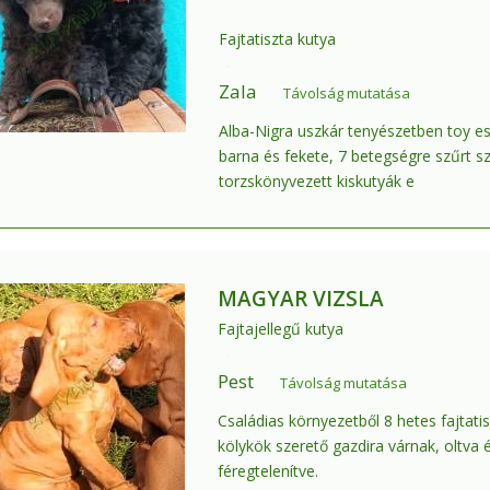
Fajtatiszta kutya
Zala
Távolság mutatása
Alba-Nigra uszkár tenyészetben toy es
barna és fekete, 7 betegségre szűrt sz
torzskönyvezett kiskutyák e
MAGYAR VIZSLA
Fajtajellegű kutya
Pest
Távolság mutatása
Családias környezetből 8 hetes fajtatis
kölykök szerető gazdira várnak, oltva 
féregtelenítve.