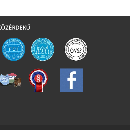
KÖZÉRDEKŰ
FCI
MEOESZ
ÖVSB
DOGSHOW
HCH
FACEBOOK