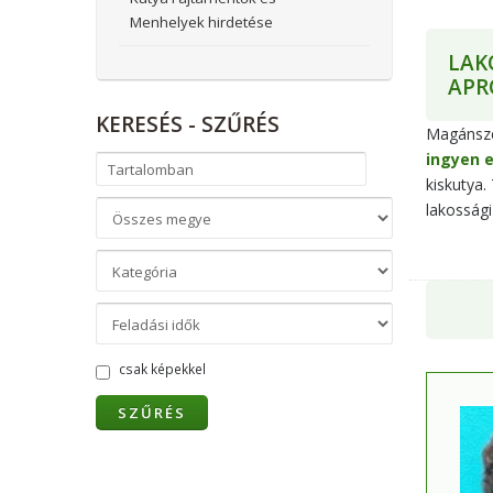
Menhelyek hirdetése
LAK
APR
KERESÉS
- SZŰRÉS
Magánsze
ingyen e
kiskutya.
lakossági
csak képekkel
SZŰRÉS