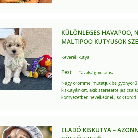
KÜLÖNLEGES HAVAPOO, 
MALTIPOO KUTYUSOK SZ
Keverék kutya
Pest
Távolság mutatása
Nagy örömmel mutatjuk be gyönyörű
kiskutyáinkat, akik szeretetteljes csalá
környezetben nevelkednek, sok törőd
ELADÓ KISKUTYA – AZON