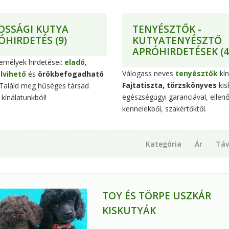
OSSÁGI KUTYA
TENYÉSZTŐK -
ÓHIRDETÉS
(9)
KUTYATENYÉSZTŐ
APRÓHIRDETÉSEK
(4
mélyek hirdetései:
eladó
,
Válogass neves
tenyésztők
kín
lvihető
és
örökbefogadható
Fajtatiszta, törzskönyves
kis
 Találd meg hűséges társad
egészségügyi garanciával, ellenő
 kínálatunkból!
kennelekből, szakértőktől.
Kategória
Ár
Táv
TOY ÉS TÖRPE USZKÁR
KISKUTYÁK