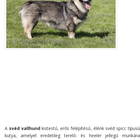
A
svéd vallhund
kistestű, erős felépítésű, élénk svéd spicc típus
kutya, amelyet eredetileg terelő- és heeler jellegű munkára