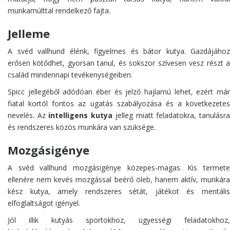
munkamúlttal rendelkező fajta.
Jelleme
A svéd vallhund élénk, figyelmes és bátor kutya. Gazdájához
erősen kötődhet, gyorsan tanul, és sokszor szívesen vesz részt a
család mindennapi tevékenységeiben.
Spicc jellegéből adódóan éber és jelző hajlamú lehet, ezért már
fiatal kortól fontos az ugatás szabályozása és a következetes
nevelés. Az
intelligens kutya
jelleg miatt feladatokra, tanulásr
és rendszeres közös munkára van szüksége.
Mozgásigénye
A svéd vallhund mozgásigénye közepes-magas. Kis termete
ellenére nem kevés mozgással beérő öleb, hanem aktív, munkára
kész kutya, amely rendszeres sétát, játékot és mentális
elfoglaltságot igényel.
Jól illik kutyás sportokhoz, ügyességi feladatokhoz,