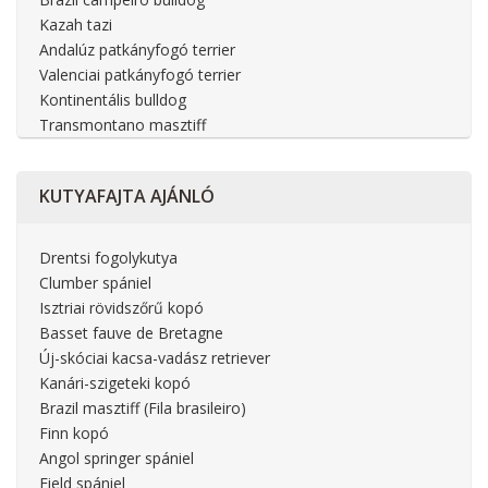
FCI 9 – Társasági kutyák
Munkakutyák
Kazah tazi
FCI 10 – Agarak
Sportkutyák
Andalúz patkányfogó terrier
Vadászkutyák
Valenciai patkányfogó terrier
Őrzőkutyák
Kontinentális bulldog
Spicc típusú kutyák
Transmontano masztiff
Agarak
Hegyikutya típusú kutyák
Molosszerek
KUTYAFAJTA
AJÁNLÓ
Terrierek
Spánielek
Vizslák
Drentsi fogolykutya
Kopók
Clumber spániel
Vízi kutyák
Isztriai rövidszőrű kopó
Basset fauve de Bretagne
Új-skóciai kacsa-vadász retriever
Kanári-szigeteki kopó
Brazil masztiff (Fila brasileiro)
Finn kopó
Angol springer spániel
Field spániel