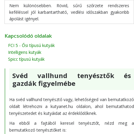
Nem különösebben. Rövid, sűrű szőrzete rendszeres
keféléssel jól karbantartható, vedlési időszakban gyakoribb
ápolást igényel.
Kapcsolódó oldalak
FCI 5 - Ősi típusú kutyák
Intelligens kutyák
Spicc típusú kutyák
Svéd vallhund tenyésztők és
gazdák figyelmébe
Ha svéd vallhund tenyésztő vagy, lehetőséged van bemutatkozó
oldalt létrehozni a kutyanet.hu oldalon, ahol bemutathatod
tenyészetedet és kutyáidat az érdeklődőknek.
Ha ebből a fajtából keresel tenyésztőt, nézd meg a
bemutatkozó tenyésztőket is: