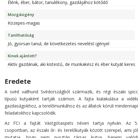
Élénk, éber, bátor, tanulékony, gazdájához kötődő
Mozgásigény
Közepes-magas
Taníthatóság
Jó, gyorsan tanul, de következetes nevelést igényel
Kinek ajánlott?
Aktív gazdának, aki kistestű, de munkakész és éber kutyát keres
Eredete
A svéd vallhund Svédországból származik, és régi északi spicc
típusú kutyaként tartják számon. A fajta kialakulása a vidéki
gazdaságokhoz, a terelőmunkához és az állatok körüli mindennapi
feladatokhoz kapcsolódik.
Az FCI a fajtát Västgötaspets néven tartja nyilván. Az 5.
csoportban, az északi őr- és terelőkutyák között szerepel, ami jól
mutatja, hogy nem pusztán társas kutya, hanem valódi