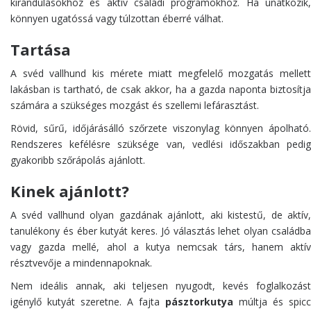
kirándulásokhoz és aktív családi programokhoz. Ha unatkozik,
könnyen ugatóssá vagy túlzottan éberré válhat.
Tartása
A svéd vallhund kis mérete miatt megfelelő mozgatás mellett
lakásban is tartható, de csak akkor, ha a gazda naponta biztosítja
számára a szükséges mozgást és szellemi lefárasztást.
Rövid, sűrű, időjárásálló szőrzete viszonylag könnyen ápolható.
Rendszeres kefélésre szüksége van, vedlési időszakban pedig
gyakoribb szőrápolás ajánlott.
Kinek ajánlott?
A svéd vallhund olyan gazdának ajánlott, aki kistestű, de aktív,
tanulékony és éber kutyát keres. Jó választás lehet olyan családba
vagy gazda mellé, ahol a kutya nemcsak társ, hanem aktív
résztvevője a mindennapoknak.
Nem ideális annak, aki teljesen nyugodt, kevés foglalkozást
igénylő kutyát szeretne. A fajta
pásztorkutya
múltja és spicc