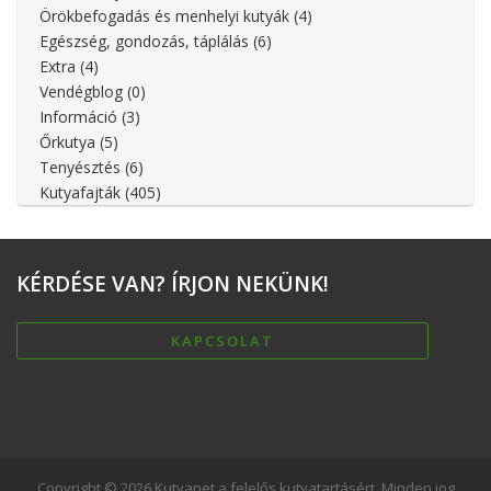
Örökbefogadás és menhelyi kutyák
(4)
Egészség, gondozás, táplálás
(6)
Extra
(4)
Vendégblog
(0)
Információ
(3)
Őrkutya
(5)
Tenyésztés
(6)
Kutyafajták
(405)
KÉRDÉSE
VAN? ÍRJON NEKÜNK!
KAPCSOLAT
Copyright © 2026 Kutyanet a felelős kutyatartásért. Minden jog