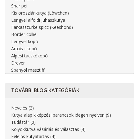
Shar pei
Kis oroszlánkutya (Löwchen)
Lengyel alföldi juhászkutya
Farkasszürke spicc (Keeshond)
Border collie
Lengyel kopó
Artois-i kopó
Alpesi tacskókopó
Drever
Spanyol masztiff
TOVÁBBI
BLOG KATEGÓRIÁK
Nevelés
(2)
Kutya alap kiképzési parancsok idegen nyelven
(9)
Tudástár
(0)
Kölyökkutya vásárlás és választás
(4)
Felelős kutyatartás
(4)