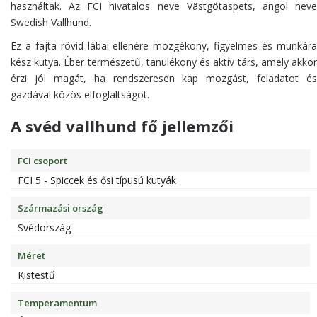
használtak. Az FCI hivatalos neve Västgötaspets, angol neve
Swedish Vallhund.
Ez a fajta rövid lábai ellenére mozgékony, figyelmes és munkára
kész kutya. Éber természetű, tanulékony és aktív társ, amely akkor
érzi jól magát, ha rendszeresen kap mozgást, feladatot és
gazdával közös elfoglaltságot.
A svéd vallhund fő jellemzői
FCI csoport
FCI 5 - Spiccek és ősi típusú kutyák
Származási ország
Svédország
Méret
Kistestű
Temperamentum