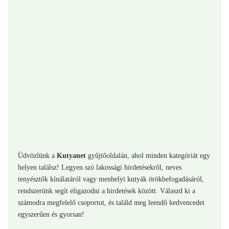
Üdvözlünk a
Kutyanet
gyűjtőoldalán, ahol minden kategóriát egy
helyen találsz! Legyen szó lakossági hirdetésekről, neves
tenyésztők kínálatáról vagy menhelyi kutyák örökbefogadásáról,
rendszerünk segít eligazodni a hirdetések között. Válaszd ki a
számodra megfelelő csoportot, és találd meg leendő kedvencedet
egyszerűen és gyorsan!