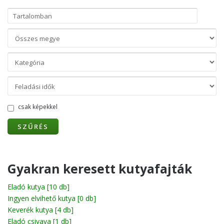
csak képekkel
SZŰRÉS
Gyakran keresett kutyafajták
Eladó kutya
[10 db]
Ingyen elvihető kutya
[0 db]
Keverék kutya
[4 db]
Eladó csivava
[1 db]