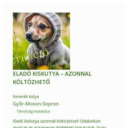
ELADÓ KISKUTYA – AZONNAL
KÖLTÖZHETŐ
Keverék kutya
Győr-Moson-Sopron
Távolság mutatása
Eladó kiskutya azonnali költözéssel! Oldalunkon
gyorsan és ingyenesen hirdetheti kiskutyáját, hogy