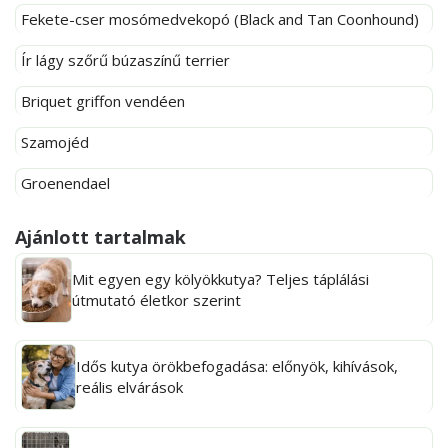
Fekete-cser mosómedvekopó (Black and Tan Coonhound)
Ír lágy szőrű búzaszínű terrier
Briquet griffon vendéen
Szamojéd
Groenendael
Ajánlott tartalmak
Mit egyen egy kölyökkutya? Teljes táplálási
útmutató életkor szerint
Idős kutya örökbefogadása: előnyök, kihívások,
reális elvárások