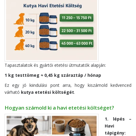
Tapasztalatok és gyártói etetési útmutatók alapján:
1 kg testtömeg ≈ 0,45 kg száraztáp / hónap
Ez egy jó kiindulási pont arra, hogy kiszámold kedvenced
várható
kutya etetési költségét
.
Hogyan számold ki a havi etetési költséget?
1. lépés –
Havi
tápigény: