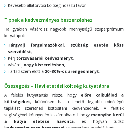
Kevesebb állatorvosi költség hosszú távon.
Tippek a kedvezményes beszerzéshez
Ha gyakran vásárolsz nagyobb mennyiségű szuperprémium
kutyatápot:
Tárgyalj forgalmazókkal, szükség esetén köss
szerződést
,
Kérj
törzsvásárlói kedvezményt
,
Vásárolj
nagy kiszerelésben
,
Tartsd szem előtt a
20–30%-os árengedményt
.
Összegzés – Havi etetési költség kutyatápra
A felelős kutyatartás része, hogy
előre kalkulálod a
költségeket
, különösen ha a lehető legjobb minőségű
táplálást szeretnéd biztosítani kedvencednek. A fentiek
segítségével könnyedén kiszámolhatod, hogy
mennyibe kerül
a kutya etetése havonta
, és hogyan tudsz
kedvezményesen beszerezni
szuperprémium táplálékot.