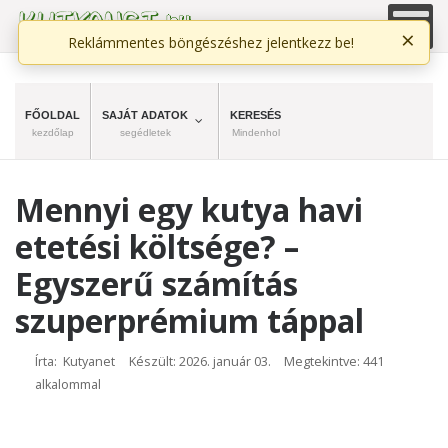
×
Reklámmentes böngészéshez jelentkezz be!
FŐOLDAL
SAJÁT ADATOK
KERESÉS
kezdőlap
segédletek
Mindenhol
Mennyi egy kutya havi
etetési költsége? –
Egyszerű számítás
szuperprémium táppal
Írta: Kutyanet
Készült: 2026. január 03.
Megtekintve: 441
alkalommal