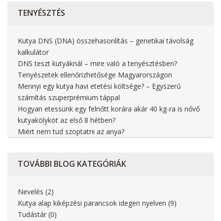
TENYÉSZTÉS
Kutya DNS (DNA) összehasonlítás – genetikai távolság
kalkulátor
DNS teszt kutyáknál – mire való a tenyésztésben?
Tenyészetek ellenőrizhetősége Magyarországon
Mennyi egy kutya havi etetési költsége? – Egyszerű
számítás szuperprémium táppal
Hogyan etessünk egy felnőtt korára akár 40 kg-ra is nővő
kutyakölyköt az első 8 hétben?
Miért nem tud szoptatni az anya?
TOVÁBBI
BLOG KATEGÓRIÁK
Nevelés
(2)
Kutya alap kiképzési parancsok idegen nyelven
(9)
Tudástár
(0)