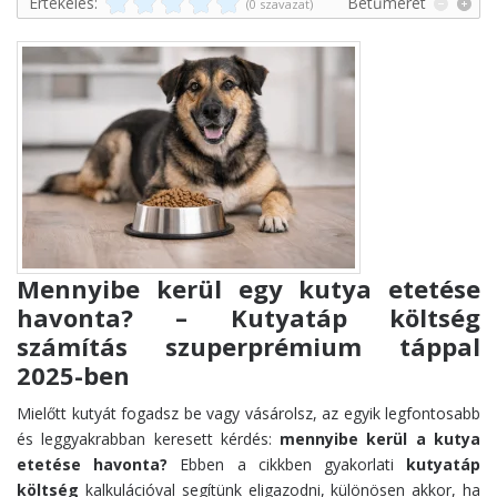
Értékelés:
Betűméret
(0 szavazat)
Mennyibe kerül egy kutya etetése
havonta? – Kutyatáp költség
számítás szuperprémium táppal
2025-ben
Mielőtt kutyát fogadsz be vagy vásárolsz, az egyik legfontosabb
és leggyakrabban keresett kérdés:
mennyibe kerül a kutya
etetése havonta?
Ebben a cikkben gyakorlati
kutyatáp
költség
kalkulációval segítünk eligazodni, különösen akkor, ha