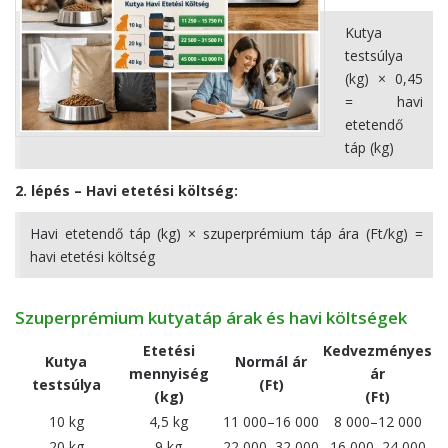
Kutya 
testsúlya 
(kg) × 0,45 
= havi 
etetendő 
táp (kg)
2. lépés – Havi etetési költség:
Havi etetendő táp (kg) × szuperprémium táp ára (Ft/kg) = 
havi etetési költség
Szuperprémium kutyatáp árak és havi költségek
Etetési
Kedvezményes
Kutya
Normál ár
mennyiség
ár
testsúlya
(Ft)
(kg)
(Ft)
10 kg
4,5 kg
11 000–16 000
8 000–12 000
20 kg
9 kg
22 000–32 000
16 000–24 000