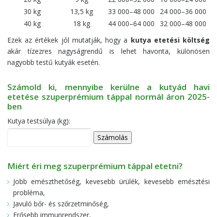
30 kg
13,5 kg
33 000–48 000
24 000–36 000
40 kg
18 kg
44 000–64 000
32 000–48 000
Ezek az értékek jól mutatják, hogy a
kutya etetési költség
akár tízezres nagyságrendű is lehet havonta, különösen
nagyobb testű kutyák esetén.
Számold ki, mennyibe kerülne a kutyád havi
etetése szuperprémium táppal normál áron 2025-
ben
Kutya testsúlya (kg):
Számolás
Miért éri meg szuperprémium táppal etetni?
Jobb emészthetőség, kevesebb ürülék, kevesebb emésztési
probléma,
Javuló bőr- és szőrzetminőség,
Erősebb immunrendszer,