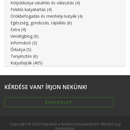
Kölyökkutya vásárlás és választás
(4)
Felelős kutyatartás
(4)
Örökbefogadás és menhelyi kutyák
(4)
Egészség, gondozás, táplálás
(6)
Extra
(4)
Vendégblog
(0)
Információ
(3)
Őrkutya
(5)
Tenyésztés
(6)
Kutyafajták
(405)
KÉRDÉSE
VAN? ÍRJON NEKÜNK!
KAPCSOLAT
Copyright © 2026 Kutyanet a felelős kutyatartásért. Minden jog
fenntartva.