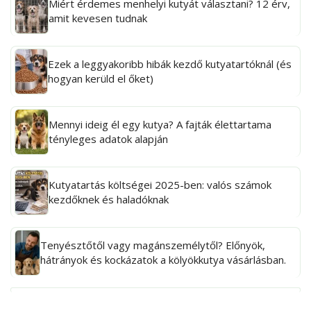
Miért érdemes menhelyi kutyát választani? 12 érv,
amit kevesen tudnak
Ezek a leggyakoribb hibák kezdő kutyatartóknál (és
hogyan kerüld el őket)
Mennyi ideig él egy kutya? A fajták élettartama
tényleges adatok alapján
Kutyatartás költségei 2025-ben: valós számok
kezdőknek és haladóknak
Tenyésztőtől vagy magánszemélytől? Előnyök,
hátrányok és kockázatok a kölyökkutya vásárlásban.