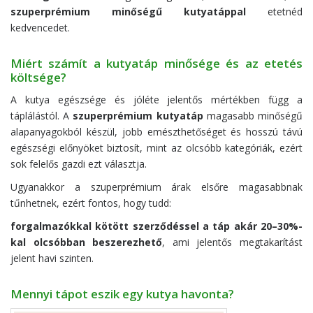
szuperprémium minőségű kutyatáppal
etetnéd
kedvencedet.
Miért számít a kutyatáp minősége és az etetés
költsége?
A kutya egészsége és jóléte jelentős mértékben függ a
táplálástól. A
szuperprémium kutyatáp
magasabb minőségű
alapanyagokból készül, jobb emészthetőséget és hosszú távú
egészségi előnyöket biztosít, mint az olcsóbb kategóriák, ezért
sok felelős gazdi ezt választja.
Ugyanakkor a szuperprémium árak elsőre magasabbnak
tűnhetnek, ezért fontos, hogy tudd:
forgalmazókkal kötött szerződéssel a táp akár 20–30%-
kal olcsóbban beszerezhető
, ami jelentős megtakarítást
jelent havi szinten.
Mennyi tápot eszik egy kutya havonta?