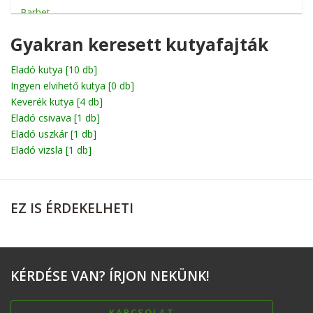
Barbet
Basenji
Gyakran keresett kutyafajták
Basset
Eladó kutya
[10 db]
Ingyen elvihető kutya
Beagle
[0 db]
Keverék kutya
[4 db]
Bichon
Eladó csivava
[1 db]
Eladó uszkár
[1 db]
Billy
Eladó vizsla
[1 db]
Boerboel
Bolognese
EZ
IS ÉRDEKELHETI
Boxer
Briard
Broholmer
KÉRDÉSE
VAN? ÍRJON NEKÜNK!
Cane corso
Catahoula leopárdkutya
KAPCSOLAT