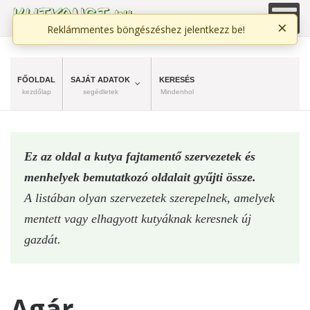
×
Reklámmentes böngészéshez jelentkezz be!
FŐOLDAL
SAJÁT ADATOK
KERESÉS
kezdőlap
segédletek
Mindenhol
Ez az oldal a kutya fajtamentő szervezetek és
menhelyek bemutatkozó oldalait gyűjti össze.
A listában olyan szervezetek szerepelnek, amelyek
mentett vagy elhagyott kutyáknak keresnek új
gazdát.
Agár