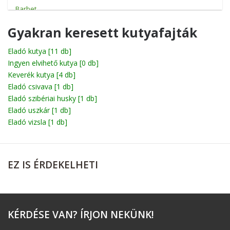
Barbet
Basenji
Gyakran keresett kutyafajták
Basset
Eladó kutya
[11 db]
Ingyen elvihető kutya
Beagle
[0 db]
Keverék kutya
[4 db]
Bichon
Eladó csivava
[1 db]
Eladó szibériai husky
[1 db]
Billy
Eladó uszkár
[1 db]
Boerboel
Eladó vizsla
[1 db]
Bolognese
Boxer
EZ
IS ÉRDEKELHETI
Briard
Broholmer
Cane corso
KÉRDÉSE
VAN? ÍRJON NEKÜNK!
Catahoula leopárdkutya