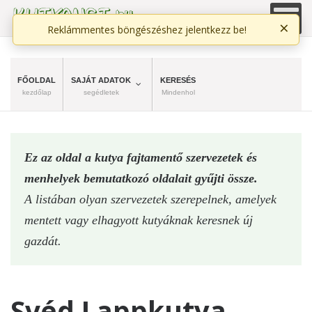
×
Reklámmentes böngészéshez jelentkezz be!
FŐOLDAL
SAJÁT ADATOK
KERESÉS
kezdőlap
segédletek
Mindenhol
Ez az oldal a kutya fajtamentő szervezetek és
menhelyek bemutatkozó oldalait gyűjti össze.
A listában olyan szervezetek szerepelnek, amelyek
mentett vagy elhagyott kutyáknak keresnek új
gazdát.
Svéd Lappkutya