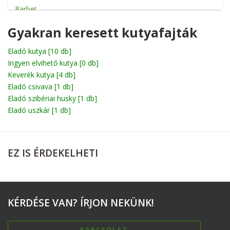
Barbet
Basenji
Gyakran keresett kutyafajták
Basset
Eladó kutya
[10 db]
Ingyen elvihető kutya
Beagle
[0 db]
Keverék kutya
[4 db]
Bichon
Eladó csivava
[1 db]
Eladó szibériai husky
[1 db]
Billy
Eladó uszkár
[1 db]
Boerboel
Bolognese
EZ
IS ÉRDEKELHETI
Boxer
Briard
Broholmer
KÉRDÉSE
VAN? ÍRJON NEKÜNK!
Cane corso
Catahoula leopárdkutya
KAPCSOLAT