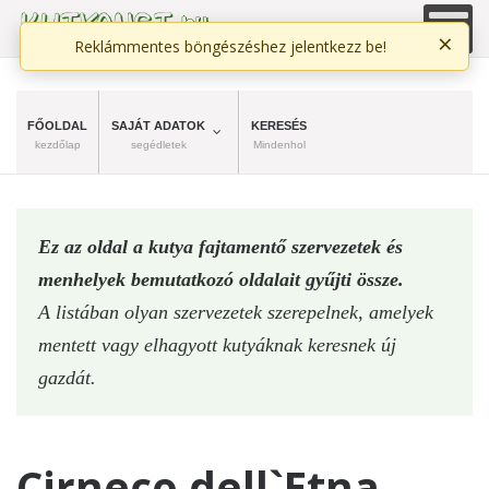
×
Reklámmentes böngészéshez jelentkezz be!
FŐOLDAL
SAJÁT ADATOK
KERESÉS
kezdőlap
segédletek
Mindenhol
Ez az oldal a kutya fajtamentő szervezetek és
menhelyek bemutatkozó oldalait gyűjti össze.
A listában olyan szervezetek szerepelnek, amelyek
mentett vagy elhagyott kutyáknak keresnek új
gazdát.
Cirneco dell`Etna