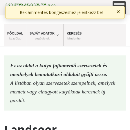
×
Reklámmentes böngészéshez jelentkezz be!
FŐOLDAL
SAJÁT ADATOK
KERESÉS
kezdőlap
segédletek
Mindenhol
Ez az oldal a kutya fajtamentő szervezetek és
menhelyek bemutatkozó oldalait gyűjti össze.
A listában olyan szervezetek szerepelnek, amelyek
mentett vagy elhagyott kutyáknak keresnek új
gazdát.
Landseer