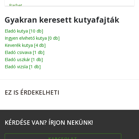
Barbet
Basenji
Gyakran keresett kutyafajták
Basset
Eladó kutya
[10 db]
Ingyen elvihető kutya
Beagle
[0 db]
Keverék kutya
[4 db]
Bichon
Eladó csivava
[1 db]
Eladó uszkár
[1 db]
Billy
Eladó vizsla
[1 db]
Boerboel
Bolognese
EZ
IS ÉRDEKELHETI
Boxer
Briard
Broholmer
KÉRDÉSE
VAN? ÍRJON NEKÜNK!
Cane corso
Catahoula leopárdkutya
KAPCSOLAT