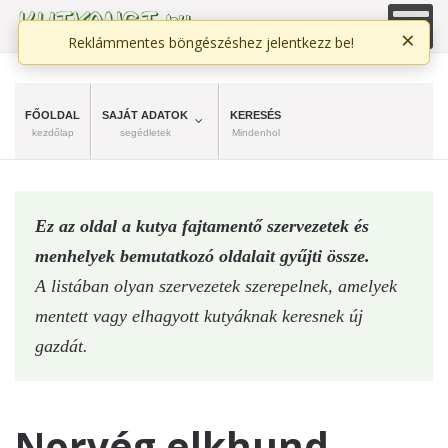
×
Reklámmentes böngészéshez jelentkezz be!
FŐOLDAL
SAJÁT ADATOK
KERESÉS
kezdőlap
segédletek
Mindenhol
Ez az oldal a kutya fajtamentő szervezetek és
menhelyek bemutatkozó oldalait gyűjti össze.
A listában olyan szervezetek szerepelnek, amelyek
mentett vagy elhagyott kutyáknak keresnek új
gazdát.
Norvég elkhund