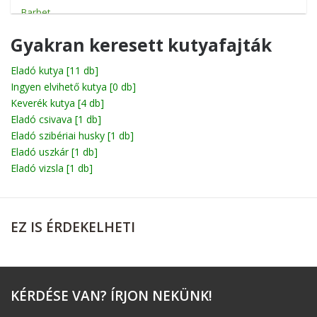
Barbet
Basenji
Gyakran keresett kutyafajták
Basset
Eladó kutya
[11 db]
Ingyen elvihető kutya
Beagle
[0 db]
Keverék kutya
[4 db]
Bichon
Eladó csivava
[1 db]
Eladó szibériai husky
[1 db]
Billy
Eladó uszkár
[1 db]
Boerboel
Eladó vizsla
[1 db]
Bolognese
Boxer
EZ
IS ÉRDEKELHETI
Briard
Broholmer
Cane corso
KÉRDÉSE
VAN? ÍRJON NEKÜNK!
Catahoula leopárdkutya