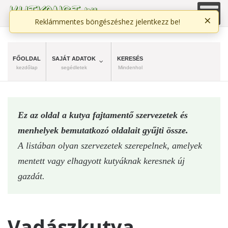
×
Reklámmentes böngészéshez jelentkezz be!
FŐOLDAL
SAJÁT ADATOK
KERESÉS
kezdőlap
segédletek
Mindenhol
Ez az oldal a kutya fajtamentő szervezetek és
menhelyek bemutatkozó oldalait gyűjti össze.
A listában olyan szervezetek szerepelnek, amelyek
mentett vagy elhagyott kutyáknak keresnek új
gazdát.
Vadászkutya