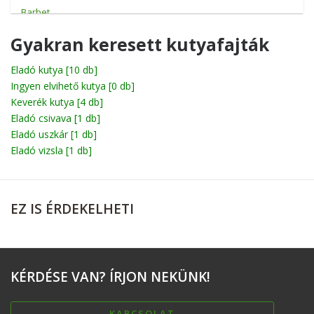
Barbet
Basenji
Gyakran keresett kutyafajták
Basset
Eladó kutya
[10 db]
Ingyen elvihető kutya
Beagle
[0 db]
Keverék kutya
[4 db]
Bichon
Eladó csivava
[1 db]
Eladó uszkár
[1 db]
Billy
Eladó vizsla
[1 db]
Boerboel
Bolognese
EZ
IS ÉRDEKELHETI
Boxer
Briard
Broholmer
KÉRDÉSE
VAN? ÍRJON NEKÜNK!
Cane corso
Catahoula leopárdkutya
KAPCSOLAT