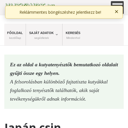
×
Reklámmentes böngészéshez jelentkezz be!
FŐOLDAL
SAJÁT ADATOK
KERESÉS
kezdőlap
segédletek
Mindenhol
Ez az oldal a kutyatenyésztők bemutatkozó oldalait
gyűjti össze egy helyen.
A felsorolásban különböző fajtatiszta kutyákkal
foglalkozó tenyésztők találhatók, akik saját
tevékenységükről adnak információt.
Japán csin