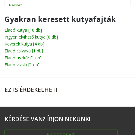
Basset
Beagle
Gyakran keresett kutyafajták
Bichon
Eladó kutya
[10 db]
Ingyen elvihető kutya
Billy
[0 db]
Keverék kutya
[4 db]
Boerboel
Eladó csivava
[1 db]
Eladó uszkár
[1 db]
Bolognese
Eladó vizsla
[1 db]
Boxer
Briard
EZ
IS ÉRDEKELHETI
Broholmer
Cane corso
Catahoula leopárdkutya
KÉRDÉSE
VAN? ÍRJON NEKÜNK!
Chihuahua
Chow-Chow
KAPCSOLAT