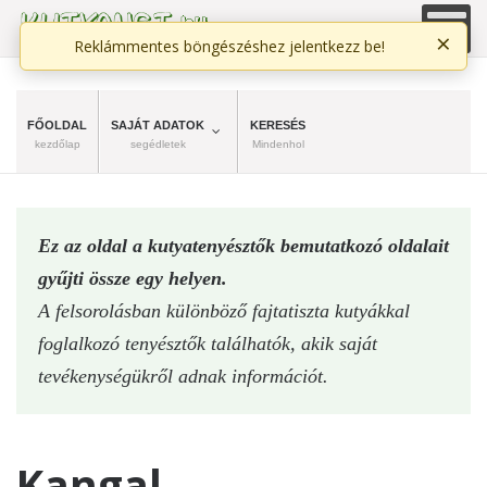
×
Reklámmentes böngészéshez jelentkezz be!
FŐOLDAL
SAJÁT ADATOK
KERESÉS
kezdőlap
segédletek
Mindenhol
Ez az oldal a kutyatenyésztők bemutatkozó oldalait
gyűjti össze egy helyen.
A felsorolásban különböző fajtatiszta kutyákkal
foglalkozó tenyésztők találhatók, akik saját
tevékenységükről adnak információt.
Kangal