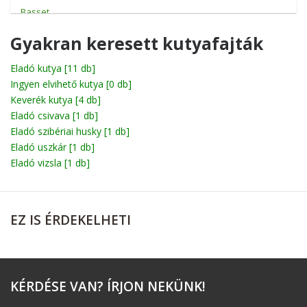
Basset
Beagle
Gyakran keresett kutyafajták
Bichon
Eladó kutya
[11 db]
Ingyen elvihető kutya
Billy
[0 db]
Keverék kutya
[4 db]
Boerboel
Eladó csivava
[1 db]
Eladó szibériai husky
[1 db]
Bolognese
Eladó uszkár
[1 db]
Boxer
Eladó vizsla
[1 db]
Briard
Broholmer
EZ
IS ÉRDEKELHETI
Cane corso
Catahoula leopárdkutya
Chihuahua
KÉRDÉSE
VAN? ÍRJON NEKÜNK!
Chow-Chow