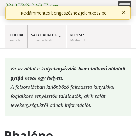
×
Reklámmentes böngészéshez jelentkezz be!
FŐOLDAL
SAJÁT ADATOK
KERESÉS
kezdőlap
segédletek
Mindenhol
Ez az oldal a kutyatenyésztők bemutatkozó oldalait
gyűjti össze egy helyen.
A felsorolásban különböző fajtatiszta kutyákkal
foglalkozó tenyésztők találhatók, akik saját
tevékenységükről adnak információt.
Phaléne