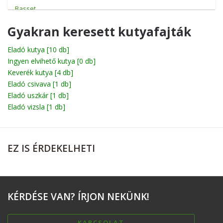
Basset
Beagle
Gyakran keresett kutyafajták
Bichon
Eladó kutya
[10 db]
Ingyen elvihető kutya
Billy
[0 db]
Keverék kutya
[4 db]
Boerboel
Eladó csivava
[1 db]
Eladó uszkár
[1 db]
Bolognese
Eladó vizsla
[1 db]
Boxer
Briard
EZ
IS ÉRDEKELHETI
Broholmer
Cane corso
Catahoula leopárdkutya
KÉRDÉSE
VAN? ÍRJON NEKÜNK!
Chihuahua
Chow-Chow
KAPCSOLAT