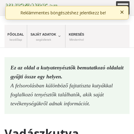
×
Reklámmentes böngészéshez jelentkezz be!
FŐOLDAL
SAJÁT ADATOK
KERESÉS
kezdőlap
segédletek
Mindenhol
Ez az oldal a kutyatenyésztők bemutatkozó oldalait
gyűjti össze egy helyen.
A felsorolásban különböző fajtatiszta kutyákkal
foglalkozó tenyésztők találhatók, akik saját
tevékenységükről adnak információt.
Vadászkutya