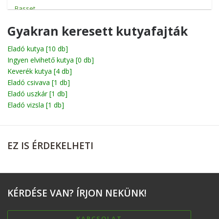
Basset
Beagle
Gyakran keresett kutyafajták
Bichon
Eladó kutya
[10 db]
Ingyen elvihető kutya
Billy
[0 db]
Keverék kutya
[4 db]
Boerboel
Eladó csivava
[1 db]
Eladó uszkár
[1 db]
Bolognese
Eladó vizsla
[1 db]
Boxer
Briard
EZ
IS ÉRDEKELHETI
Broholmer
Cane corso
Catahoula leopárdkutya
KÉRDÉSE
VAN? ÍRJON NEKÜNK!
Chihuahua
Chow-Chow
KAPCSOLAT