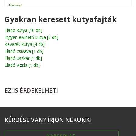
Basset
Beagle
Gyakran keresett kutyafajták
Bichon
Eladó kutya
[10 db]
Ingyen elvihető kutya
Billy
[0 db]
Keverék kutya
[4 db]
Boerboel
Eladó csivava
[1 db]
Eladó uszkár
[1 db]
Bolognese
Eladó vizsla
[1 db]
Boxer
Briard
EZ
IS ÉRDEKELHETI
Broholmer
Cane corso
Catahoula leopárdkutya
KÉRDÉSE
VAN? ÍRJON NEKÜNK!
Chihuahua
Chow-Chow
KAPCSOLAT