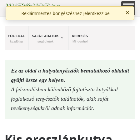
×
Reklámmentes böngészéshez jelentkezz be!
FŐOLDAL
SAJÁT ADATOK
KERESÉS
kezdőlap
segédletek
Mindenhol
Ez az oldal a kutyatenyésztők bemutatkozó oldalait
gyűjti össze egy helyen.
A felsorolásban különböző fajtatiszta kutyákkal
foglalkozó tenyésztők találhatók, akik saját
tevékenységükről adnak információt.
Kis oroszlánkutya