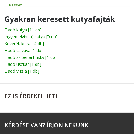
Basset
Beagle
Gyakran keresett kutyafajták
Bichon
Eladó kutya
[11 db]
Ingyen elvihető kutya
Billy
[0 db]
Keverék kutya
[4 db]
Boerboel
Eladó csivava
[1 db]
Eladó szibériai husky
[1 db]
Bolognese
Eladó uszkár
[1 db]
Boxer
Eladó vizsla
[1 db]
Briard
Broholmer
EZ
IS ÉRDEKELHETI
Cane corso
Catahoula leopárdkutya
Chihuahua
KÉRDÉSE
VAN? ÍRJON NEKÜNK!
Chow-Chow