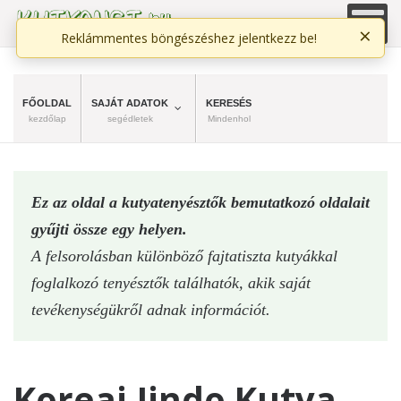
×
Reklámmentes böngészéshez jelentkezz be!
FŐOLDAL
SAJÁT ADATOK
KERESÉS
kezdőlap
segédletek
Mindenhol
Ez az oldal a kutyatenyésztők bemutatkozó oldalait
gyűjti össze egy helyen.
A felsorolásban különböző fajtatiszta kutyákkal
foglalkozó tenyésztők találhatók, akik saját
tevékenységükről adnak információt.
Koreai Jindo Kutya